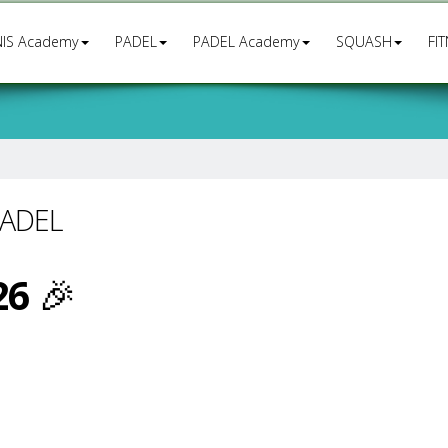
IS Academy
PADEL
PADEL Academy
SQUASH
FI
PADEL
26
🎉