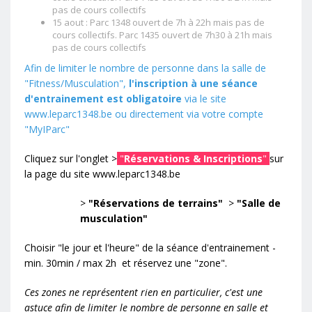
pas de cours collectifs
15 aout : Parc 1348 ouvert de 7h à 22h mais pas de
cours collectifs. Parc 1435 ouvert de 7h30 à 21h mais
pas de cours collectifs
Afin de limiter le nombre de personne dans la salle de
"Fitness/Musculation",
l'inscription à une séance
d'entrainement est obligatoire
via le site
www.leparc1348.be
ou directement via votre compte
"MyIParc"
Cliquez sur l'onglet >
"
Réservations & Inscriptions
"
sur
la page du site
www.leparc1348.be
>
"Réservations de terrains"
>
"Salle de
musculation"
Choisir "le jour et l'heure" de la séance d'entrainement -
min. 30min / max 2h et réservez une "zone".
Ces zones ne représentent rien en particulier, c'est une
astuce afin de limiter le nombre de personne en salle et